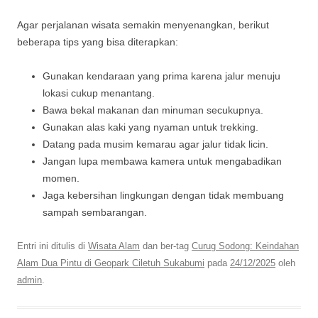
Agar perjalanan wisata semakin menyenangkan, berikut
beberapa tips yang bisa diterapkan:
Gunakan kendaraan yang prima karena jalur menuju
lokasi cukup menantang.
Bawa bekal makanan dan minuman secukupnya.
Gunakan alas kaki yang nyaman untuk trekking.
Datang pada musim kemarau agar jalur tidak licin.
Jangan lupa membawa kamera untuk mengabadikan
momen.
Jaga kebersihan lingkungan dengan tidak membuang
sampah sembarangan.
Entri ini ditulis di
Wisata Alam
dan ber-tag
Curug Sodong: Keindahan
Alam Dua Pintu di Geopark Ciletuh Sukabumi
pada
24/12/2025
oleh
admin
.