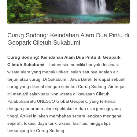
Curug Sodong: Keindahan Alam Dua Pintu di
Geopark Ciletuh Sukabumi
Curug Sodong: Keindahan Alam Dua Pintu di Geopark
Ciletuh Sukabumi
– Indonesia memiliki banyak destinasi
wisata alam yang menakjubkan, salah satunya adalah air
terjun atau curug. Di Sukabumi, Jawa Barat, terdapat sebuah
curug yang dikenal dengan sebutan Curug Sodong. Air terjun
ini menjadi salah satu ikon wisata di kawasan Ciletuh
Palabuhanratu UNESCO Global Geopark, yang terkenal
dengan panorama alam spektakuler dan nilai geologi yang
tinggi. Artikel ini akan membahas secara lengkap mengenai
sejarah, lokasi, daya tarik, akses, fasilitas, hingga tips
berkunjung ke Curug Sodong